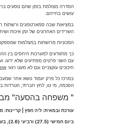
הסדרה מצולמת בזמן שהם נוסעים ברכב
עושים בחייהם.
במציאות שבה סמארטפונים ורשתות חב
השרידים האחרונים של זמן איכות ושיחה
המכוניות מרושתות במצלמות שמספקות 
כך מתוודעים למערכות היחסים בין ההו
עם השני פרטים מפתיעים שלא ידעו. ו
חיכוכים עוקצניים וגם לא מעט רגעי
אוש
במרכז כל פרק יעמוד נושא אחר שמעסיק 
הסכמה, מי טו, לחץ חברתי, הטרדות במ
" משפחה בהסעה" מבו
עורכת ובמאית: ליה חפץ | קריינות: מ
ביום חמישי (27.5) ורביעי (2.6), בשעה 21:00 ב- כאן 11 ו- בדיגיטל